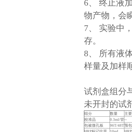
6、
终止液
物产物，会
7、
实验中
存。
8、
所有液
样量及加样
试剂盒组分
未开封的试剂
组分
数量
主要
校准品
0.3ml/管
--
包被微孔板
96T/48T
预包
HRP标记抗原
10mL
HR