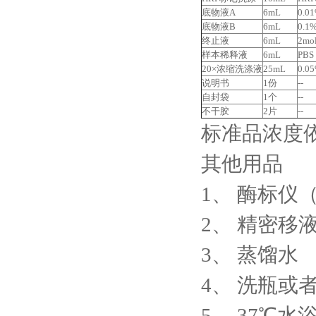
底物液A
6mL
0.
底物液B
6mL
0.1
终止液
6mL
2m
样本稀释液
6mL
PBS
20×浓缩洗涤液
25mL
0.0
说明书
1份
--
自封袋
1个
--
不干胶
2片
--
标准品浓度依次
其他用品
1、
酶标仪（
2、
精密移
3、
蒸馏水
4、
洗瓶或
5、
37℃水