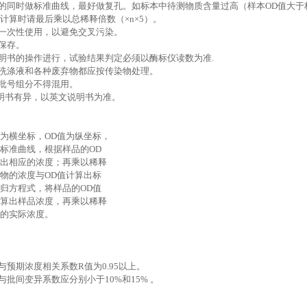
的同时做标准曲线，最好做复孔。如标本中待测物质含量过高（样本OD值大于
计算时请最后乘以总稀释倍数（×n×5）。
一次性使用，以避免交叉污染。
保存。
明书的操作进行，试验结果判定必须以酶标仪读数为准.
洗涤液和各种废弃物都应按传染物处理。
批号组分不得混用。
文说明书有异，以英文说明书为准。
度为横坐标，OD值为纵坐标，
出标准曲线，根据样品的OD
查出相应的浓度；再乘以稀释
准物的浓度与OD值计算出标
回归方程式，将样品的OD值
计算出样品浓度，再乘以稀释
样品的实际浓度。
与预期浓度相关系数R值为0.95以上。
与批间变异系数应分别小于10%和15% 。
范围：