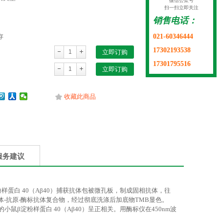
微信公众号
扫一扫立即关注
销售电话：
021-60346444
存
17302193538
立即订购
17301795516
立即订购
收藏此商品
服务建议
样蛋白 40（Aβ40）捕获抗体包被微孔板，制成固相抗体，往
抗体-抗原-酶标抗体复合物，经过彻底洗涤后加底物TMB显色。
β淀粉样蛋白 40（Aβ40）呈正相关。用酶标仪在450nm波