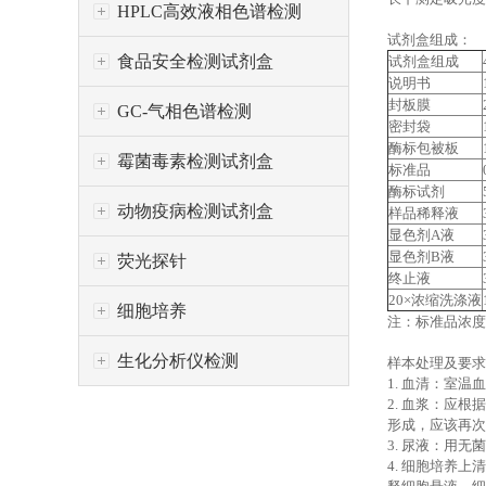
HPLC高效液相色谱检测
试剂盒组成：
食品安全检测试剂盒
试剂盒组成
说明书
封板膜
GC-气相色谱检测
密封袋
酶标包被板
霉菌毒素检测试剂盒
标准品
酶标试剂
动物疫病检测试剂盒
样品稀释液
显色剂A液
显色剂B液
荧光探针
终止液
20×浓缩洗涤液
细胞培养
注：标准品浓度依次
生化分析仪检测
样本处理及要求
1. 血清：室温
2. 血浆：应根
形成，应该再次
3. 尿液：用
4. 细胞培养上