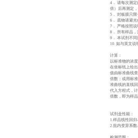
4．
请每次测定
倍）后再测定，
5．
封板膜只限
6．
底物请避光
7．
严格按照说
8．
所有样品，
9．
本试剂不同
10. 如与英
计算：
以标准物的浓
在坐标纸上绘
值由标准曲线
倍数；或用标
准曲线的直线
代入方程式，
倍数，即为
试剂盒性能：
1.样品线性回归
2.批内变异系数
检测