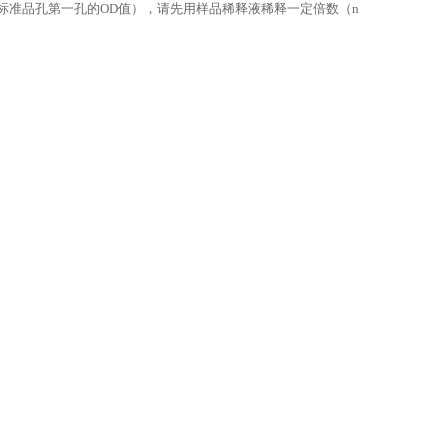
标准品孔第一孔的OD值），请先用样品稀释液稀释一定倍数（n