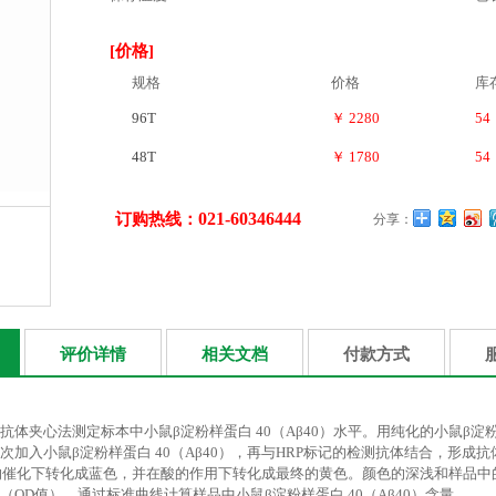
[价格]
规格
价格
库
96T
￥ 2280
54
48T
￥ 1780
54
021-60346444
订购热线：
分享：
评价详情
相关文档
付款方式
抗体夹心法测定标本中小鼠β淀粉样蛋白 40（Aβ40）水平。用纯化的小鼠β淀粉
次加入小鼠β淀粉样蛋白 40（Aβ40），再与HRP标记的检测抗体结合，形成
酶的催化下转化成蓝色，并在酸的作用下转化成最终的黄色。颜色的深浅和样品中的小鼠
（OD值），通过标准曲线计算样品中小鼠β淀粉样蛋白 40（Aβ40）含量。