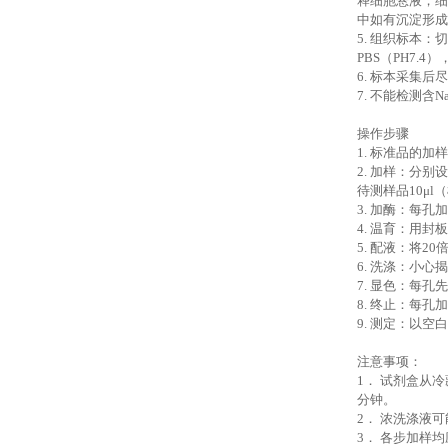
释细胞悬液，细
中如有沉淀形成
5. 组织标本
PBS（PH7.
6. 标本采集
7. 不能检测含
操作步骤
1.
标准品的加样
2.
加样：分别设
待测样品10μ
3.
加酶：每孔加
4.
温育：用封板
5.
配液：将20
6.
洗涤：小心揭
7.
显色：每孔先加
8.
终止：每孔加
9.
测定：以空白
注意事项：
1．
试剂盒从冷
分钟。
2．
浓洗涤液可
3．
各步加样均