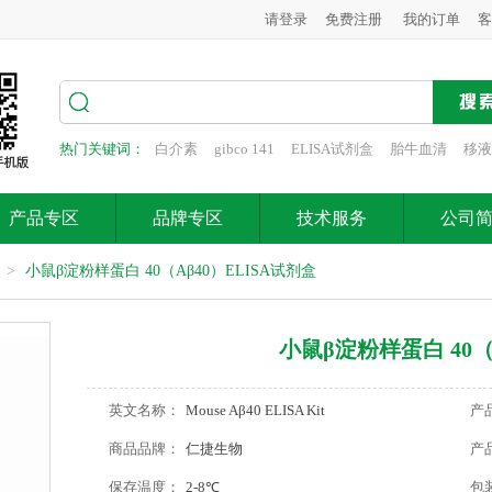
请登录
免费注册
我的订单
客
热门关键词：
白介素
gibco 141
ELISA试剂盒
胎牛血清
移液
产品专区
品牌专区
技术服务
公司
盒
>
小鼠β淀粉样蛋白 40（Aβ40）ELISA试剂盒
小鼠β淀粉样蛋白 40（
英文名称：
Mouse Aβ40 ELISA Kit
产
商品品牌：
仁捷生物
产
保存温度：
2-8℃
包