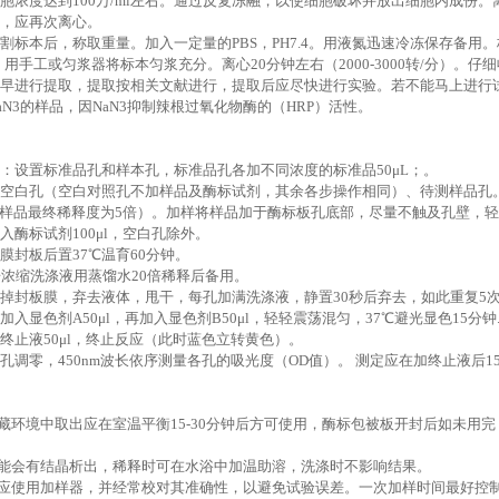
胞浓度达到100万/ml左右。通过反复冻融，以使细胞破坏并放出细胞内成份。离心
，应再次离心。
：切割标本后，称取重量。加入一定量的PBS，PH7.4。用液氮迅速冷冻保存备用
4），用手工或匀浆器将标本匀浆充分。离心20分钟左右（2000-3000转/分
后尽早进行提取，提取按相关文献进行，提取后应尽快进行实验。若不能马上进行试
NaN3的样品，因NaN3抑制辣根过氧化物酶的（HRP）活性。
：设置标准品孔和样本孔，标准品孔各加不同浓度的标准品50μL；。
空白孔（空白对照孔不加样品及酶标试剂，其余各步操作相同）、待测样品孔。
l（样品最终稀释度为5倍）。加样将样品加于酶标板孔底部，尽量不触及孔壁，
入酶标试剂100μl，空白孔除外。
膜封板后置37℃温育60分钟。
倍浓缩洗涤液用蒸馏水20倍稀释后备用。
掉封板膜，弃去液体，甩干，每孔加满洗涤液，静置30秒后弃去，如此重复5
入显色剂A50μl，再加入显色剂B50μl，轻轻震荡混匀，37℃避光显色15分钟
终止液50μl，终止反应（此时蓝色立转黄色）。
孔调零，450nm波长依序测量各孔的吸光度（OD值）。 测定应在加终止液后1
藏环境中取出应在室温平衡15-30分钟后方可使用，酶标包被板开封后如未用
能会有结晶析出，稀释时可在水浴中加温助溶，洗涤时不影响结果。
应使用加样器，并经常校对其准确性，以避免试验误差。一次加样时间最好控