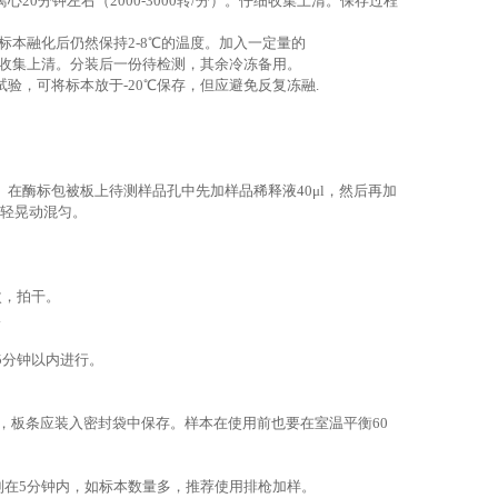
20分钟左右（2000-3000转/分）。仔细收集上清。保存过程
。标本融化后仍然保持2-8℃的温度。加入一定量的
）。仔细收集上清。分装后一份待检测，其余冷冻备用。
验，可将标本放于-20℃保存，但应避免反复冻融.
在酶标包被板上待测样品孔中先加样品稀释液40μl，然后再加
轻轻晃动混匀。
次，拍干。
.
5分钟以内进行。
完，板条应装入密封袋中保存。样本在使用前也要在室温平衡60
制在5分钟内，如标本数量多，推荐使用排枪加样。