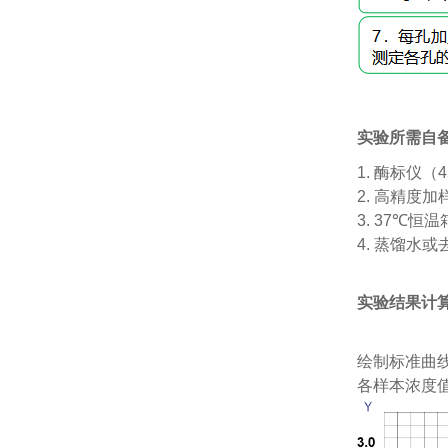
实验所需自
1.
酶标仪（
4
2.
高精度加
3. 37℃
恒温
4.
蒸馏水或
实验结果计
绘制标准曲
各样本浓度