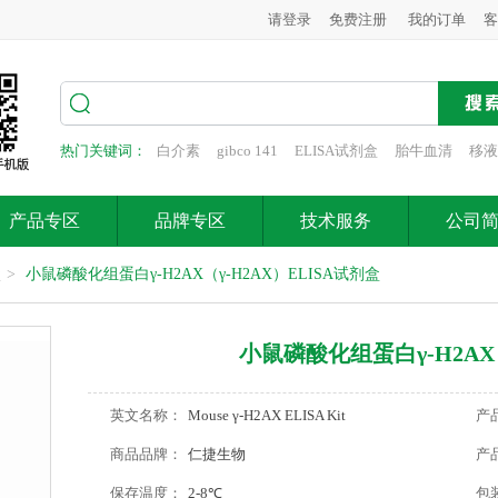
请登录
免费注册
我的订单
客
热门关键词：
白介素
gibco 141
ELISA试剂盒
胎牛血清
移液
产品专区
品牌专区
技术服务
公司
盒
>
小鼠磷酸化组蛋白γ-H2AX（γ-H2AX）ELISA试剂盒
小鼠磷酸化组蛋白γ-H2AX（
英文名称：
Mouse γ-H2AX ELISA Kit
产
商品品牌：
仁捷生物
产
保存温度：
2-8℃
包