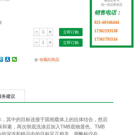
微信公众号
扫一扫立即关注
销售电话：
021-60346444
存
17302193538
立即订购
17301795516
立即订购
收藏此商品
服务建议
本，其中的目标连接于固相载体上的抗体结合，然后
亲和素，再次彻底洗涤后加入
TMB
底物显色。
TMB
色的深浅和样品中的目标呈正相关。用酶标仪在