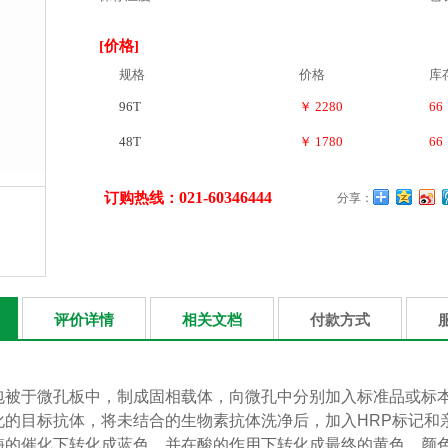
[价格]
规格
价格
库
96T
￥ 2280
66
48T
￥ 1780
66
021-60346444
订购热线：
分享：
评价详情
相关文档
付款方式
包被于
微孔板中，制成固相载体，向微孔中分别加入标准品或标
化的目标抗体，将未结合的生物素抗体洗净后，加入
HRP
标记和
酶的催化下转化成蓝色，并在酸的作用下转化成最终的黄色。颜