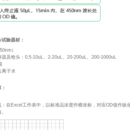
备试验器材：
50nm
）
样器及枪头：
0.5-10uL
、
2-20uL
、
20-200uL
、
200-1000uL
箱
去离子水
算：
线：在
Excel
工作表中，以标准品浓度作横坐标，对应
OD
值作纵
值。