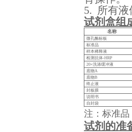
5.
所有液
试剂盒组
名称
微孔酶标板
标准品
样本稀释液
检测抗体
-HRP
20×洗涤缓冲液
底物
A
底物
B
终止液
封板膜
说明书
自封袋
注：标准品
试剂的准