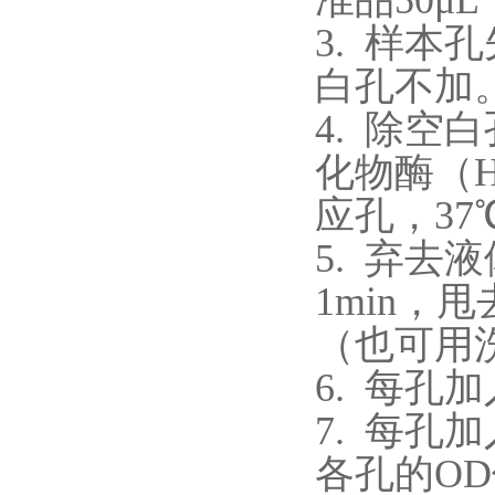
准品
50μL
3.
样本孔
白孔不加
4.
除空白
化物酶（
应孔，37
5.
弃去液
1min
（也可用
6.
每孔加
7.
每孔加
各孔的O