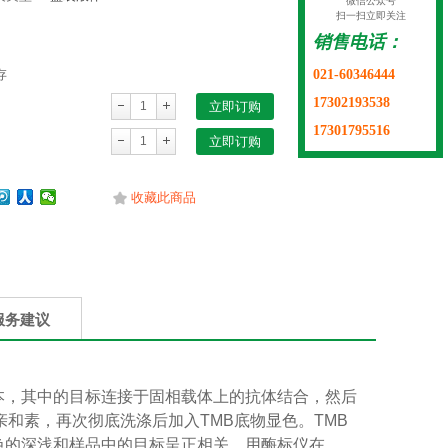
微信公众号
扫一扫立即关注
销售电话：
021-60346444
存
17302193538
立即订购
17301795516
立即订购
收藏此商品
服务建议
本，其中的目标连接于固相载体上的抗体结合，然后
亲和素，再次彻底洗涤后加入
TMB
底物显色。
TMB
色的深浅和样品中的目标呈正相关。用酶标仪在