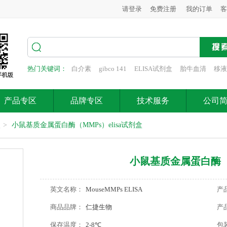
请登录
免费注册
我的订单
客
热门关键词：
白介素
gibco 141
ELISA试剂盒
胎牛血清
移液
产品专区
品牌专区
技术服务
公司
盒
>
小鼠基质金属蛋白酶（MMPs）elisa试剂盒
小鼠基质金属蛋白酶（M
英文名称：
MouseMMPs ELISA
产
商品品牌：
仁捷生物
产
保存温度：
2-8℃
包