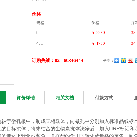
[价格]
规格
价格
库
96T
￥ 2280
33
48T
￥ 1780
34
021-60346444
订购热线：
分享：
评价详情
相关文档
付款方式
包被于
微孔板中，制成固相载体，向微孔中分别加入标准品或标
化的目标抗体，将未结合的生物素抗体洗净后，加入
HRP
标记和
酶的催化下转化成蓝色，并在酸的作用下转化成最终的黄色。颜