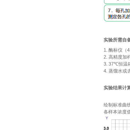
实验所需自
1.
酶标仪（
4
2.
高精度加
3. 37℃
恒温
4.
蒸馏水或
实验结果计
绘制标准曲
各样本浓度