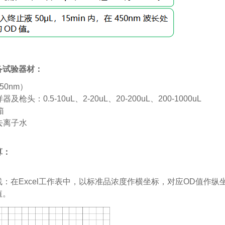
备试验器材：
50nm
）
样器及枪头：
0.5-10uL
、
2-20uL
、
20-200uL
、
200-1000uL
箱
去离子水
算：
线：在
Excel
工作表中，以标准品浓度作横坐标，对应
OD
值作纵
值。