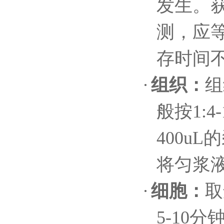
发生。
测，应
存时间
·
组织：
组
般按
1
:4-
400u
L
的
将匀浆
·
细胞
：
取
5-10
分