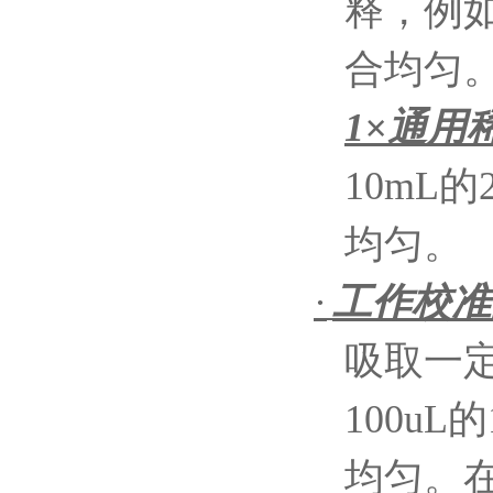
释，例
合均匀
1
×通用
10mL
的
均匀。
·
工作校准
吸取一定
100uL
的
均匀。