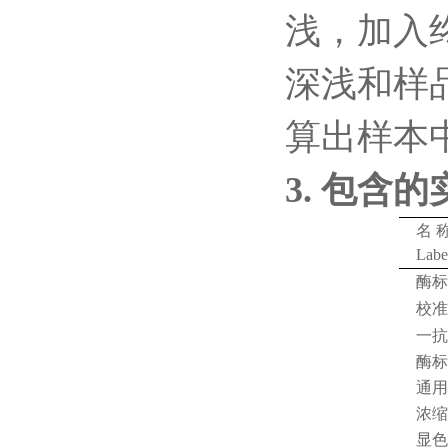
浅，加入
深浅和样
算出样本
3.
包含的
名
Labe
酶标
校准
一抗
酶标
通用
浓缩
显色