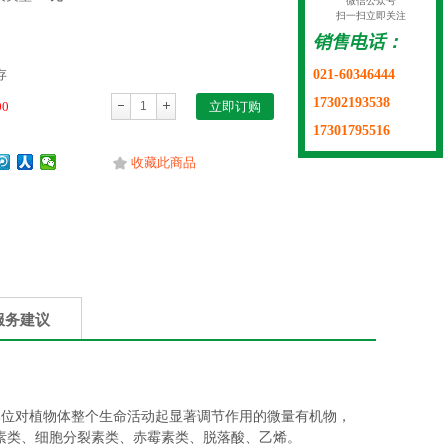
微信公众号
扫一扫立即关注
销售电话：
021-60346444
存
17302193538
00
立即订购
17301795516
收藏此商品
服务建议
体其他部位对植物体整个生命活动起显著调节作用的微量有机物，
素类、细胞分裂素类、赤霉素类、脱落酸、乙烯。