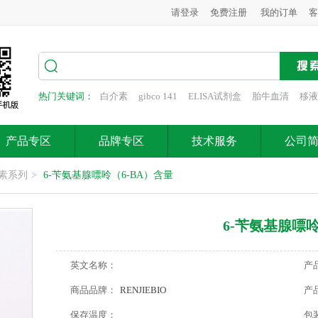
请登录
免费注册
我的订单
客
热门关键词：
白介素
gibco 141
ELISA试剂盒
胎牛血清
移液
产品专区
品牌专区
技术服务
公司
素系列
>
6-苄氨基腺嘌呤（6-BA）含量
6-苄氨基腺嘌呤
英文名称：
产
商品品牌：
RENJIEBIO
产
保存温度：
包