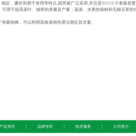
、稳定、廉价和易于使用等特点,因而被广泛采用,并且是
组织培养
者最喜爱
。可用于提高茶叶、烟草的质量及产量；蔬菜、水果的保鲜和无根豆芽的
 nm下有吸收峰，可以利用高效液相色谱法测定其含量。
产品专区
品牌专区
技术服务
公司简介