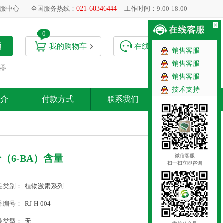
服中心
全国服务热线：
021-60346444
工作时间：9:00-18:00
0
我的购物车
在线客服
销售客服
销售客服
器
销售客服
技术支持
简介
付款方式
联系我们
微信客服
（6-BA）含量
扫一扫立即咨询
品类别：
植物激素系列
品编号：
RJ-H-004
装类型：
无