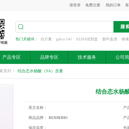
请登录
免费注册
我的订单
客
热门关键词：
白介素
gibco 141
ELISA试剂盒
胎牛血清
移液
产品专区
品牌专区
技术服务
公司
素系列
>
结合态水杨酸（SA）含量
结合态水杨酸
英文名称：
产
商品品牌：
RENJIEBIO
产
保存温度：
包