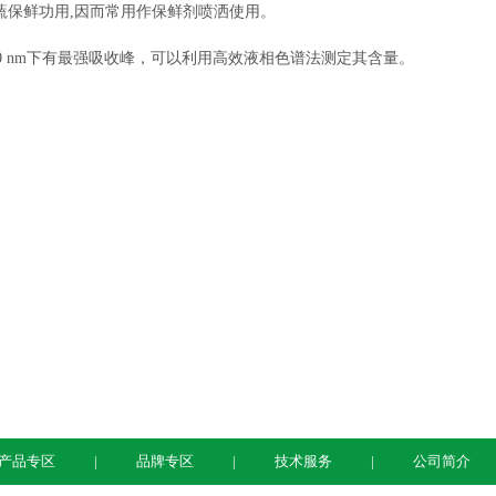
蔬保鲜功用,因而常用作保鲜剂喷洒使用。
0 nm下有最强吸收峰，可以利用高效液相色谱法测定其含量。
产品专区
品牌专区
技术服务
公司简介