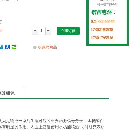
微信公众号
扫一扫立即关注
销售电话：
021-60346444
存
17302193538
00
立即订购
17301795516
收藏此商品
服务建议
认为是调控一系列生理过程的重要内源信号分子。水杨酸在
具有明显的作用。农业上普遍使用水杨酸喷洒;同时研究表明