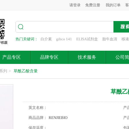
请登录
免费注册
我的订单
客
热门关键词：
白介素
gibco 141
ELISA试剂盒
胎牛血清
移液
产品专区
品牌专区
技术服务
公司
系列
>
草酰乙酸含量
草酰乙
英文名称：
产
商品品牌：
RENJIEBIO
产
保存温度：
包