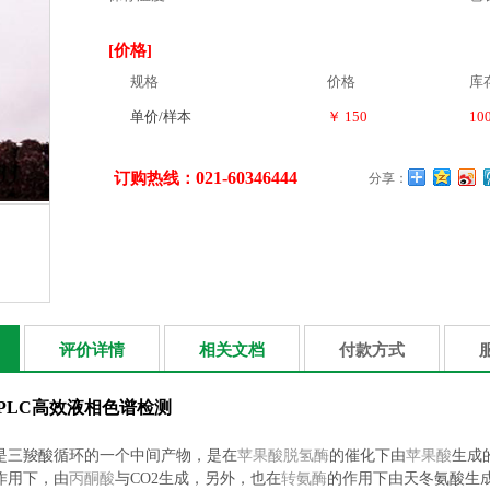
[价格]
规格
价格
库
单价/样本
￥ 150
10
021-60346444
订购热线：
分享：
评价详情
相关文档
付款方式
PLC高效液相色谱检测
三羧酸循环的一个中间产物，是在
苹果酸脱氢酶
的催化下由
苹果酸
生成
作用下，由
丙酮酸
与CO2生成，另外，也在
转氨酶
的作用下由天冬氨酸生