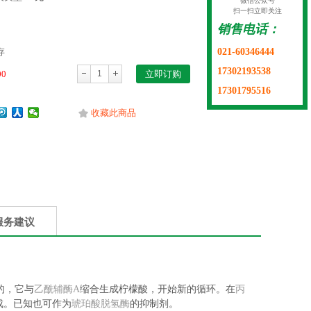
微信公众号
扫一扫立即关注
销售电话：
021-60346444
存
17302193538
00
立即订购
17301795516
收藏此商品
服务建议
的，它与
乙酰辅酶A
缩合生成柠檬酸，开始新的循环。在
丙
成。已知也可作为
琥珀酸脱氢酶
的抑制剂。