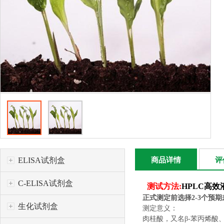
ELISA试剂盒
商品详情
评
C-ELISA试剂盒
测试方法:
HPLC高
正式测定前选择
2-3
个预期
生化试剂盒
测定意义：
肉桂酸，又名β-苯丙烯酸