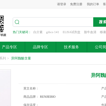
请登录
免费注册
我的订单
客
热门关键词：
白介素
gibco 141
ELISA试剂盒
胎牛血清
移液
产品专区
品牌专区
技术服务
公司
系列
>
异阿魏酸含量
异阿魏
英文名称：
产
商品品牌：
RENJIEBIO
产
保存温度：
包