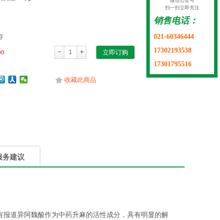
微信公众号
扫一扫立即关注
销售电话：
021-60346444
存
17302193538
00
立即订购
17301795516
收藏此商品
服务建议
有报道异阿魏酸作为中药升麻的活性成分，具有明显的解