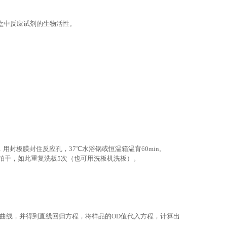
盒中反应试剂的生物活性。
用封板膜封住反应孔，37℃水浴锅或恒温箱温育60min。
上拍干，如此重复洗板5次（也可用洗板机洗板）。
曲线，并得到直线回归方程，将样品的OD值代入方程，计算出