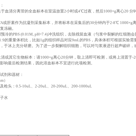
：
集于血清分离管的全血标本在室温放置2小时或4℃过夜，然后1000×g离心20 
DTA或肝素作为抗凝剂采集标本，并将标本在采集后的30分钟内于2-8℃ 1000×
复冻融。
用预冷的PBS (0.01M, pH=7.4)冲洗组织，去除残留血液（匀浆中裂解
按1:9的重量体积比，比如1g的组织样品对应9mL的PBS，具体体积可根据实
，于冰上充分研磨。为了进一步裂解组织细胞，可以对匀浆液进行超声破碎，或反复
上清或其它生物标本：请1000×g离心20分钟，取上清即可检测，或将上清置于-
影响最后检测结果，因此溶血标本不宜进行此项检测。
试剂和器材：
nm）
：0.5-10uL、2-20uL、20-200uL、200-1000uL
子水