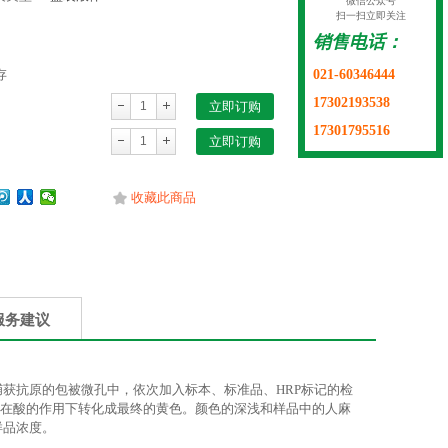
微信公众号
扫一扫立即关注
销售电话：
021-60346444
存
17302193538
立即订购
17301795516
立即订购
收藏此商品
服务建议
G）捕获抗原的包被微孔中，依次加入标本、标准品、HRP标记的检
并在酸的作用下转化成最终的黄色。颜色的深浅和样品中的人麻
样品浓度。