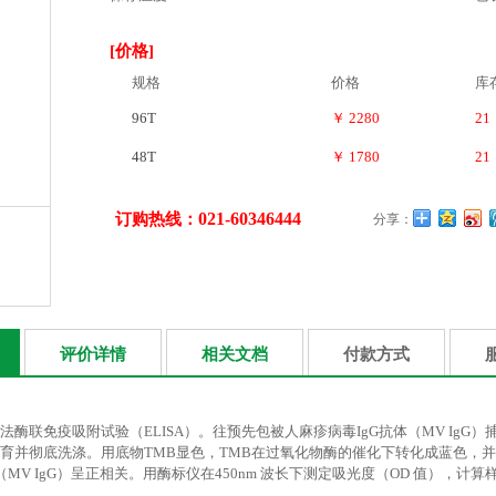
[价格]
规格
价格
库
96T
￥ 2280
21
48T
￥ 1780
21
021-60346444
订购热线：
分享：
评价详情
相关文档
付款方式
法酶联免疫吸附试验（ELISA）。往预先包被人麻疹病毒IgG抗体（MV Ig
育并彻底洗涤。用底物TMB显色，TMB在过氧化物酶的催化下转化成蓝色，
（MV IgG）呈正相关。用酶标仪在450nm 波长下测定吸光度（OD 值），计算