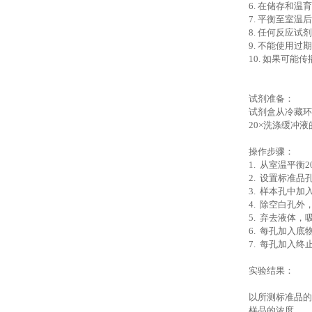
6.
在储存和温育
7.
平衡至室温后
8.
任何反应试剂
9.
不能使用过期
10.
如果可能传
试剂准备：
试剂盒从冷藏环
20×洗涤缓冲液
操作步骤：
1.
从室温平衡2
2.
设置标准品孔
3.
样本孔中加入
4.
除空白孔外，
5.
弃去液体，吸
6.
每孔加入底物A
7.
每孔加入终止液
实验结果：
以所测标准品的
样品的浓度。