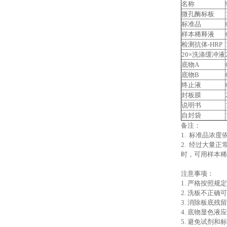
名称
微孔酶标板
标准品
样本稀释液
检测抗体-HRP
20×洗涤缓冲液
底物A
底物B
终止液
封板膜
说明书
自封袋
备注：
1. 标准品浓度依次
2. 经过大量
时，可用样本稀
注意事项：
1.
严格按照规定
2.
洗板不正确
3.
消除板底残留
4.
底物显色液应
5.
避免试剂和标