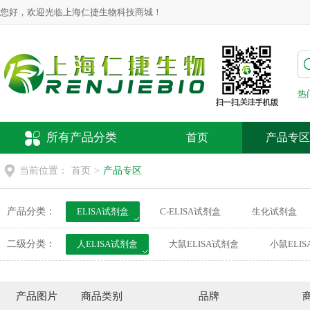
您好，欢迎光临上海仁捷生物科技商城！
热
所有产品分类
首页
产品专区
当前位置：
首页
>
产品专区
产品分类：
ELISA试剂盒
C-ELISA试剂盒
生化试剂盒
动物疫病检测试剂盒
荧光探针
细胞培养
二级分类：
人ELISA试剂盒
大鼠ELISA试剂盒
小鼠ELI
犬ELISA试剂盒
鸭ELISA试剂盒
豚鼠ELISA
仓鼠ELISA试剂盒
植物ELISA试剂盒
其他EL
产品图片
商品类别
品牌