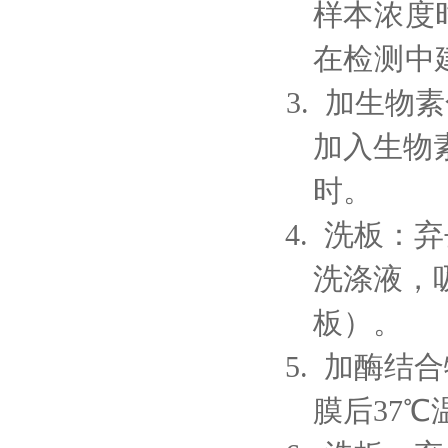
样本浓度
在检测中
3.
加生物素
加入生
物
时。
4
.
洗板：弃
洗涤
液，
板）。
5
.
加酶结合
膜后
37℃