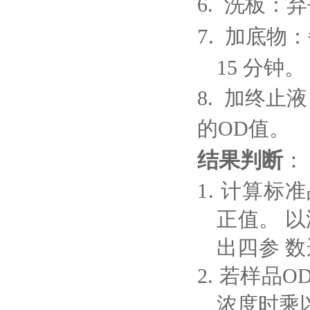
6
.
洗板：弃
7
.
加底物：
15 分
钟。
8
.
加终止液
的
OD值。
结果判断
：
1.
计算标准
正值。
以
出四参
数
2.
若样品
O
浓度时乘