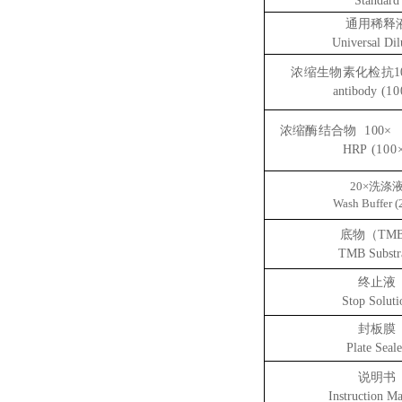
Standard
通用
稀释
Universal Dil
浓缩生物素化检抗
1
antibody
(10
浓缩酶结合物
100×
S
HRP
(100
20×
洗涤
Wash Buffer (
底物
（
TM
TMB
S
ubstr
终止液
Stop Soluti
封板膜
Plate
S
eale
说明书
Instruction M