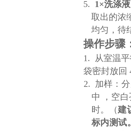
5.
1×洗涤
取出的浓
均匀，待
操作步骤
1.
从室温平
袋密
封放回
2.
加样：
分
中
，空
白
时。（
建
标内测试