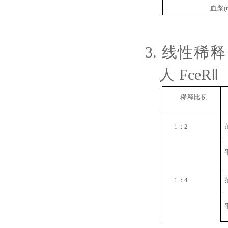
血浆
(
3.
线性稀释
人
FceRⅡ
稀释比例
1
：
2
1
：
4