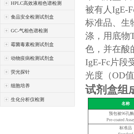
HPLC高效液相色谱检测
被有人
IgE
食品安全检测试剂盒
标准品、生
GC-气相色谱检测
涤，用底物
霉菌毒素检测试剂盒
色，并在酸
动物疫病检测试剂盒
IgE-Fc片
荧光探针
光度（
OD
细胞培养
试剂盒组
生化分析仪检测
名称
预包被
96
孔酶
Pre-coated
A
ss
标准品