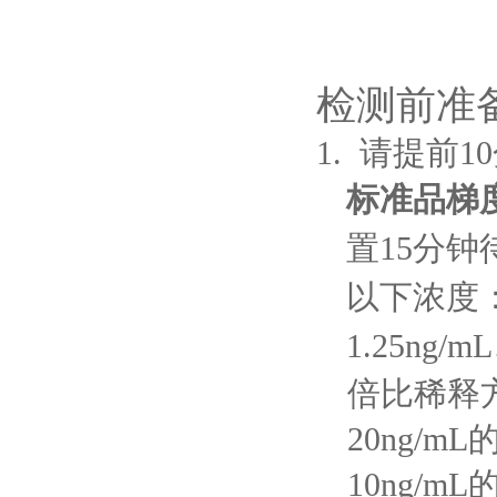
检测前准
1.
请
提前
1
标准品梯
置
15分钟
以下浓度：20
1.25ng/
倍
比稀释
20ng/mL
10
ng/mL