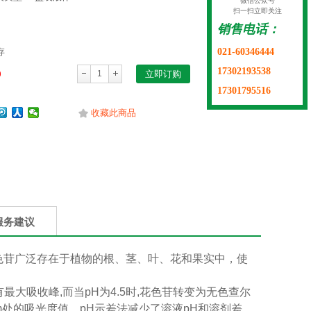
微信公众号
扫一扫立即关注
销售电话：
021-60346444
存
17302193538
0
立即订购
17301795516
收藏此商品
服务建议
色苷广泛存在于植物的根、茎、叶、花和果实中，使
有最大吸收峰,而当pH为4.5时,花色苷转变为无色查尔
0nm处的吸光度值。pH示差法减少了溶液pH和溶剂差