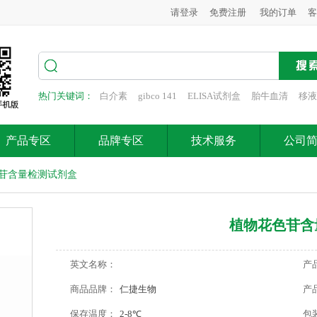
请登录
免费注册
我的订单
客
热门关键词：
白介素
gibco 141
ELISA试剂盒
胎牛血清
移液
产品专区
品牌专区
技术服务
公司
苷含量检测试剂盒
植物花色苷含
英文名称：
产
商品品牌：
仁捷生物
产
保存温度：
2-8℃
包