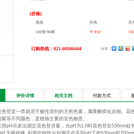
[价格]
规格
价格
库
100管/96样
￥ 850
10
021-60346444
订购热线：
分享：
评价详情
相关文档
付款方式
花色苷是一类易溶于极性溶剂的天然色素，属黄酮类化合物。花
到紫等不同颜色，是植物主要的呈色物质。
用pH示差法测定花色苷含量，当pH为1.0时花色苷在530nm处
30处无吸收峰, 利用此特性分别测定在不同pH下的530nm和70