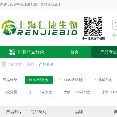
您好，欢迎光临上海仁捷生物科技商城！
热
所有产品分类
首页
产品专区
当前位置：
首页
>
产品专区
产品分类：
ELISA试剂盒
C-ELISA试剂盒
生化试剂盒
动物疫病检测试剂盒
荧光探针
细胞培养
二级分类：
人ELISA试剂盒
大鼠ELISA试剂盒
小鼠ELI
犬ELISA试剂盒
鸭ELISA试剂盒
豚鼠ELISA
仓鼠ELISA试剂盒
植物ELISA试剂盒
其他EL
产品图片
商品类别
品牌